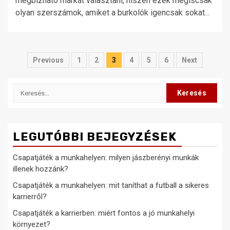
megbízható márkát választani, hiszen ezek mégiscsak
olyan szerszámok, amiket a burkolók igencsak sokat...
Bejegyzések
Previous
1
2
3
4
5
6
Next
lapozása
Keresés:
LEGUTÓBBI BEJEGYZÉSEK
Csapatjáték a munkahelyen: milyen jászberényi munkák
illenek hozzánk?
Csapatjáték a munkahelyen: mit taníthat a futball a sikeres
karrierről?
Csapatjáték a karrierben: miért fontos a jó munkahelyi
környezet?