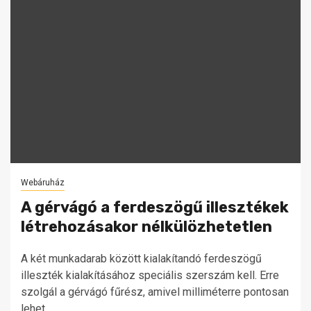
Webáruház
A gérvágó a ferdeszögű illesztékek
létrehozásakor nélkülözhetetlen
A két munkadarab között kialakítandó ferdeszögű
illeszték kialakításához speciális szerszám kell. Erre
szolgál a gérvágó fűrész, amivel milliméterre pontosan
lehet...