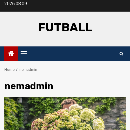
Skip
2026.08.09.
to
content
FUTBALL
Primary
Menu
Home
nemadmin
nemadmin