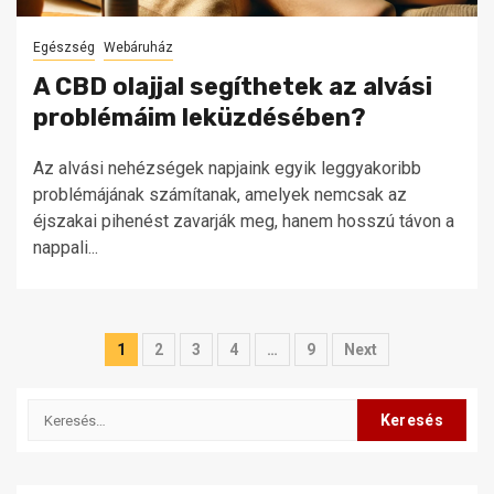
Egészség
Webáruház
A CBD olajjal segíthetek az alvási
problémáim leküzdésében?
Az alvási nehézségek napjaink egyik leggyakoribb
problémájának számítanak, amelyek nemcsak az
éjszakai pihenést zavarják meg, hanem hosszú távon a
nappali...
Bejegyzések
1
2
3
4
…
9
Next
lapozása
Keresés: