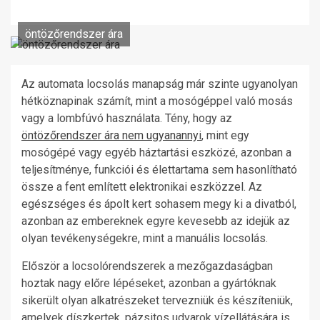
öntözőrendszer ára
Az automata locsolás manapság már szinte ugyanolyan
hétköznapinak számít, mint a mosógéppel való mosás
vagy a lombfúvó használata. Tény, hogy az
öntözőrendszer ára nem ugyanannyi
, mint egy
mosógépé vagy egyéb háztartási eszközé, azonban a
teljesítménye, funkciói és élettartama sem hasonlítható
össze a fent említett elektronikai eszközzel. Az
egészséges és ápolt kert sohasem megy ki a divatból,
azonban az embereknek egyre kevesebb az idejük az
olyan tevékenységekre, mint a manuális locsolás.
Először a locsolórendszerek a mezőgazdaságban
hoztak nagy előre lépéseket, azonban a gyártóknak
sikerült olyan alkatrészeket tervezniük és készíteniük,
amelyek díszkertek, pázsitos udvarok vízellátására is