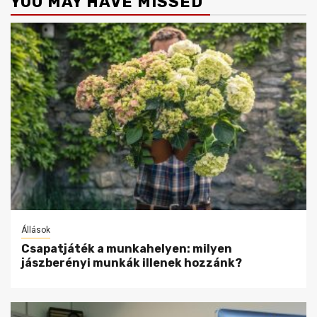
YOU MAY HAVE MISSED
Állások
Csapatjáték a munkahelyen: milyen
jászberényi munkák illenek hozzánk?