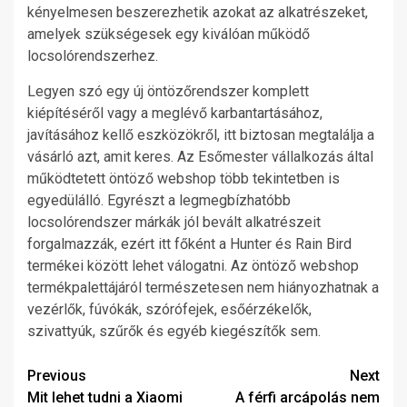
kényelmesen beszerezhetik azokat az alkatrészeket,
amelyek szükségesek egy kiválóan működő
locsolórendszerhez.
Legyen szó egy új öntözőrendszer komplett
kiépítéséről vagy a meglévő karbantartásához,
javításához kellő eszközökről, itt biztosan megtalálja a
vásárló azt, amit keres. Az Esőmester vállalkozás által
működtetett öntöző webshop több tekintetben is
egyedülálló. Egyrészt a legmegbízhatóbb
locsolórendszer márkák jól bevált alkatrészeit
forgalmazzák, ezért itt főként a Hunter és Rain Bird
termékei között lehet válogatni. Az öntöző webshop
termékpalettájáról természetesen nem hiányozhatnak a
vezérlők, fúvókák, szórófejek, esőérzékelők,
szivattyúk, szűrők és egyéb kiegészítők sem.
Post
Previous
Next
Mit lehet tudni a Xiaomi
A férfi arcápolás nem