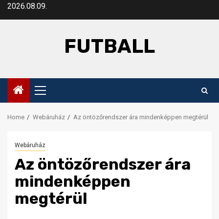
Skip
2026.08.09.
to
content
FUTBALL
Primary
Menu
Home
Webáruház
Az öntözőrendszer ára mindenképpen megtérül
Webáruház
Az öntözőrendszer ára
mindenképpen
megtérül