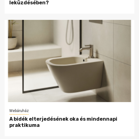
leküzdésében?
Webáruház
A bidék elterjedésének oka és mindennapi
praktikuma