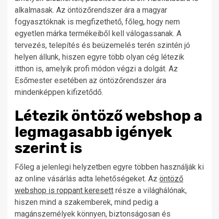
alkalmasak. Az öntözőrendszer ára a magyar
fogyasztóknak is megfizethető, főleg, hogy nem
egyetlen márka termékeiből kell válogassanak. A
tervezés, telepítés és beüzemelés terén szintén jó
helyen állunk, hiszen egyre több olyan cég létezik
itthon is, amelyik profi módon végzi a dolgát. Az
Esőmester esetében az öntözőrendszer ára
mindenképpen kifizetődő.
Létezik öntöző webshop a
legmagasabb igények
szerint is
Főleg a jelenlegi helyzetben egyre többen használják ki
az online vásárlás adta lehetőségeket. Az
öntöző
webshop is roppant keresett
része a világhálónak,
hiszen mind a szakemberek, mind pedig a
magánszemélyek könnyen, biztonságosan és