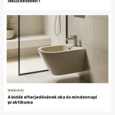
leküzdésében?
Webáruház
A bidék elterjedésének oka és mindennapi
praktikuma