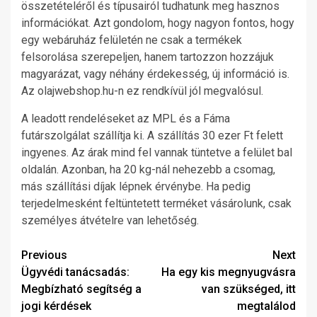
összetételéről és típusairól tudhatunk meg hasznos
információkat. Azt gondolom, hogy nagyon fontos, hogy
egy webáruház felületén ne csak a termékek
felsorolása szerepeljen, hanem tartozzon hozzájuk
magyarázat, vagy néhány érdekesség, új információ is.
Az olajwebshop.hu-n ez rendkívül jól megvalósul.
A leadott rendeléseket az MPL és a Fáma
futárszolgálat szállítja ki. A szállítás 30 ezer Ft felett
ingyenes. Az árak mind fel vannak tüntetve a felület bal
oldalán. Azonban, ha 20 kg-nál nehezebb a csomag,
más szállítási díjak lépnek érvénybe. Ha pedig
terjedelmesként feltüntetett terméket vásárolunk, csak
személyes átvételre van lehetőség.
Post
Previous
Next
Ügyvédi tanácsadás:
Ha egy kis megnyugvásra
navigation
Megbízható segítség a
van szükséged, itt
jogi kérdések
megtalálod