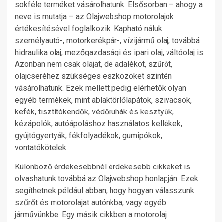
sokféle terméket vásárolhatunk. Elsősorban – ahogy a
neve is mutatja – az Olajwebshop motorolajok
értékesítésével foglalkozik. Kapható náluk
személyautó-, motorkerékpár-, vízijármű olaj, továbbá
hidraulika olaj, mezőgazdasági és ipari olaj, váltóolaj is.
Azonban nem csak olajat, de adalékot, szűrőt,
olajcseréhez szükséges eszközöket szintén
vásárolhatunk. Ezek mellett pedig elérhetők olyan
egyéb termékek, mint ablaktörlőlapátok, szivacsok,
kefék, tisztítókendők, védőruhák és kesztyűk,
kézápolók, autóápoláshoz használatos kellékek,
gyújtógyertyák, fékfolyadékok, gumipókok,
vontatókötelek.
Különböző érdekesebbnél érdekesebb cikkeket is
olvashatunk továbbá az Olajwebshop honlapján. Ezek
segíthetnek például abban, hogy hogyan válasszunk
szűrőt és motorolajat autónkba, vagy egyéb
járművünkbe. Egy másik cikkben a motorolaj