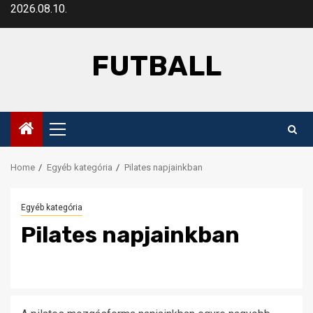
Skip
2026.08.10.
to
content
FUTBALL
Primary
Menu
Home
Egyéb kategória
Pilates napjainkban
Egyéb kategória
Pilates napjainkban