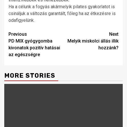
Ha a célunk a fogyás akármelyik pilates gyakorlatot is
csináljuk a változás garantált, főleg ha az étkezésre is
odafigyelünk.
Post
Previous
Next
PD MIX gyógygomba
Melyik miskolci állás illik
navigation
kivonatok pozitív hatásai
hozzánk?
az egészségre
MORE STORIES