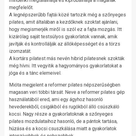
mindenki megtalálhatja és kipróbálhatja a magának
megfelelőt.
A legnépszerűbb fajtái közé tartozik még a szőnyeges
pilates, amit általában a kezdőknek szoktat ajánlani,
hogy megismerjék miről is szól ez a fajta mozgás. Itt
kizárólag saját testsúlyos gyakorlatok vannak, amik
javítják és kontrollálják az állóképességet és a törzs
izomzatát.
A kortárs pilatest más nevén hibrid pilatesnek szokták
még hívni. Itt vegyitik a hagyományos gyakorlatokat a
jóga és a tánc elemeivel.
Mióta megjelent a reformer pilates népszerűségben
magasan veri többi társát. Neve a reformer pilates gép
használatából ered, ami egy ágyhoz hasonló
hevederekből, csigákból és rugókból álló csúszkáló
kocsi. Nagy része a gyakorlatoknak a szőnyeges
pilates mozdulataihoz hasonló, de a pántok tartása,
húzása és a kocsi csuszkálása miatt a gyakorlatok
intenzívebbek és nehezebbek.