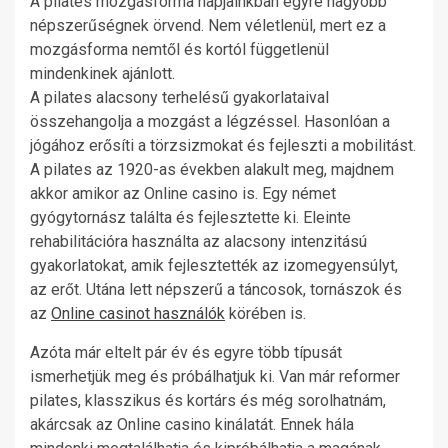
A pilates mozgásforma napjainkban egyre nagyobb
népszerűségnek örvend. Nem véletlenül, mert ez a
mozgásforma nemtől és kortól függetlenül
mindenkinek ajánlott.
A pilates alacsony terhelésű gyakorlataival
összehangolja a mozgást a légzéssel. Hasonlóan a
jógához erősíti a törzsizmokat és fejleszti a mobilitást.
A pilates az 1920-as években alakult meg, majdnem
akkor amikor az Online casino is. Egy német
gyógytornász találta és fejlesztette ki. Eleinte
rehabilitációra használta az alacsony intenzitású
gyakorlatokat, amik fejlesztették az izomegyensúlyt,
az erőt. Utána lett népszerű a táncosok, tornászok és
az
Online casinot használók
körében is.
Azóta már eltelt pár év és egyre több típusát
ismerhetjük meg és próbálhatjuk ki. Van már reformer
pilates, klasszikus és kortárs és még sorolhatnám,
akárcsak az Online casino kinálatát. Ennek hála