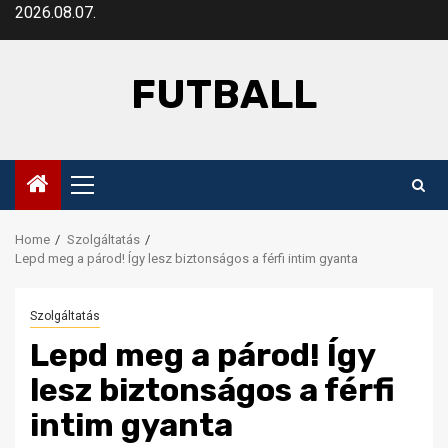
Skip
2026.08.07.
to
content
FUTBALL
Primary
Menu
Home
Szolgáltatás
Lepd meg a párod! Így lesz biztonságos a férfi intim gyanta
Szolgáltatás
Lepd meg a párod! Így
lesz biztonságos a férfi
intim gyanta