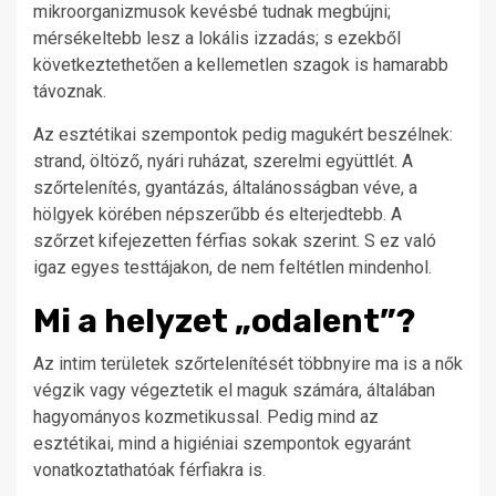
mikroorganizmusok kevésbé tudnak megbújni;
mérsékeltebb lesz a lokális izzadás; s ezekből
következtethetően a kellemetlen szagok is hamarabb
távoznak.
Az esztétikai szempontok pedig magukért beszélnek:
strand, öltöző, nyári ruházat, szerelmi együttlét. A
szőrtelenítés, gyantázás, általánosságban véve, a
hölgyek körében népszerűbb és elterjedtebb. A
szőrzet kifejezetten férfias sokak szerint. S ez való
igaz egyes testtájakon, de nem feltétlen mindenhol.
Mi a helyzet „odalent”?
Az intim területek szőrtelenítését többnyire ma is a nők
végzik vagy végeztetik el maguk számára, általában
hagyományos kozmetikussal. Pedig mind az
esztétikai, mind a higiéniai szempontok egyaránt
vonatkoztathatóak férfiakra is.