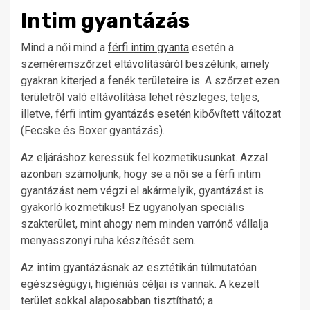
Intim gyantázás
Mind a női mind a
férfi intim gyanta
esetén a
szeméremszőrzet eltávolításáról beszélünk, amely
gyakran kiterjed a fenék területeire is. A szőrzet ezen
területről való eltávolítása lehet részleges, teljes,
illetve, férfi intim gyantázás esetén kibővített változat
(Fecske és Boxer gyantázás).
Az eljáráshoz keressük fel kozmetikusunkat. Azzal
azonban számoljunk, hogy se a női se a férfi intim
gyantázást nem végzi el akármelyik, gyantázást is
gyakorló kozmetikus! Ez ugyanolyan speciális
szakterület, mint ahogy nem minden varrónő vállalja
menyasszonyi ruha készítését sem.
Az intim gyantázásnak az esztétikán túlmutatóan
egészségügyi, higiéniás céljai is vannak. A kezelt
terület sokkal alaposabban tisztítható; a