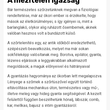
A mezítelen igazság
Bár természetes szőrzetünknek megvan a fiziológiai
rendeltetése, már az ókori ember is érzékelte, hogy
mások az életkörülményei, s így igényei is, mint a
barlanglakó, olykor alig ruházott ősembernek, akinek
valóban hasznos volt a bundázott külső.
A szőrtelenítés egy, az antik időkből eredeztethető,
szépészeti beavatkozás, melyet ma már sokan
sokféleképp valósítanak meg. Borotva, epilátor, gyanta,
lézeres eljárások a leggyakrabban alkalmazott
megoldások; a maguk előnyeivel és hátrányaival
A gyantázás hagyománya az ókorban lett megalapozva.
Lényege a szőrnek a szőrtüszővel együtt történő
eltávolítása mechanikus úton, természetes vagy mű-,
illetve meleg vagy hideg gyanta segítségével. A kezelt
felülettől függően beszélhetünk hónalj, lábszár, comb,
kar, mellkas, bajusz s intim gyantázásról.