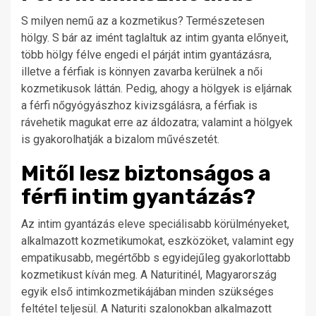
S milyen nemű az a kozmetikus? Természetesen
hölgy. S bár az imént taglaltuk az intim gyanta előnyeit,
több hölgy félve engedi el párját intim gyantázásra,
illetve a férfiak is könnyen zavarba kerülnek a női
kozmetikusok láttán. Pedig, ahogy a hölgyek is eljárnak
a férfi nőgyógyászhoz kivizsgálásra, a férfiak is
rávehetik magukat erre az áldozatra; valamint a hölgyek
is gyakorolhatják a bizalom művészetét.
Mitől lesz biztonságos a
férfi intim gyantázás?
Az intim gyantázás eleve speciálisabb körülményeket,
alkalmazott kozmetikumokat, eszközöket, valamint egy
empatikusabb, megértőbb s egyidejűleg gyakorlottabb
kozmetikust kíván meg. A Naturitinél, Magyarország
egyik első intimkozmetikájában minden szükséges
feltétel teljesül. A Naturiti szalonokban alkalmazott