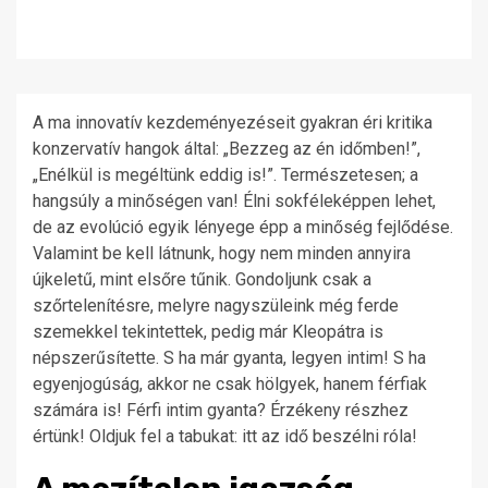
A ma innovatív kezdeményezéseit gyakran éri kritika
konzervatív hangok által: „Bezzeg az én időmben!”,
„Enélkül is megéltünk eddig is!”. Természetesen; a
hangsúly a minőségen van! Élni sokféleképpen lehet,
de az evolúció egyik lényege épp a minőség fejlődése.
Valamint be kell látnunk, hogy nem minden annyira
újkeletű, mint elsőre tűnik. Gondoljunk csak a
szőrtelenítésre, melyre nagyszüleink még ferde
szemekkel tekintettek, pedig már Kleopátra is
népszerűsítette. S ha már gyanta, legyen intim! S ha
egyenjogúság, akkor ne csak hölgyek, hanem férfiak
számára is! Férfi intim gyanta? Érzékeny részhez
értünk! Oldjuk fel a tabukat: itt az idő beszélni róla!