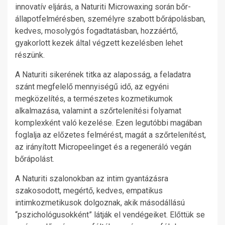
innovatív eljárás, a Naturiti Microwaxing során bőr-
állapotfelmérésben, személyre szabott bőrápolásban,
kedves, mosolygós fogadtatásban, hozzáértő,
gyakorlott kezek által végzett kezelésben lehet
részünk.
A Naturiti sikerének titka az alaposság, a feladatra
szánt megfelelő mennyiségű idő, az egyéni
megközelítés, a természetes kozmetikumok
alkalmazása, valamint a szőrtelenítési folyamat
komplexként való kezelése. Ezen legutóbbi magában
foglalja az előzetes felmérést, magát a szőrtelenítést,
az irányított Micropeelinget és a regeneráló vegán
bőrápolást.
A Naturiti szalonokban az intim gyantázásra
szakosodott, megértő, kedves, empatikus
intimkozmetikusok dolgoznak, akik másodállású
“pszichológusokként” látják el vendégeiket. Előttük se