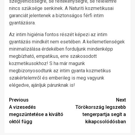
szégyenlősségre, se féltékenységre, se félelemre
nincs szüksége senkinek. A Naturiti kozmetikusai
garanciát jelentenek a biztonságos férfi intim
gyantázásra.
Az intim higiénia fontos részét képezi az intim
gyantázás mindkét nem esetében. A kellemetlenségek
minimalizálása érdekében forduljunk mindenképp
megbízható, empatikus, erre szakosodott
kozmetikusokhoz! S ha már magunk
megbizonyosodtunk az intim gyanta kozmetikus
szakértelemről és emberileg is meg vagyunk
elégedve, ajánljuk párunknak is!
Post
Previous
Next
A vizesedés
Törökország legszebb
navigation
megszüntetése a kiváltó
tengerpartja segít a
októl függ
kikapcsolódósban