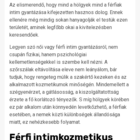
Az elismerendő, hogy mind a hölgyek mind a férfiak
intim gyantázása kifejezetten hasznos dolog. Ennek
ellenére még mindig sokan hanyagolják el testük ezen
területét, aminek legfőbb okai a kivitelezésben
keresendőek.
Legyen szó női vagy férfi intim gyantázásról, nem
csupán fizikai, hanem pszichológiai
kellemetlenségekkel is szembe kell nézni. A
szőrszálak eltávolítása eleve nem leányálom, bár
tudjuk, hogy rengeteg múlik a szakértő kezeken és az
alkalmazott kozmetikumok minőségén. Mindemellett a
szégyenérzet, a gátlásosság, a kiszolgáltatottság
érzete a fő korlátozó tényezők. S míg hölgyek körében
ez pár alkalom után könnyedén levetkőzhető, a férfiak
esetében, a nemek közti különbségek állandósága
miatt, ez nehézkesebb folyamat.
Férfi intimkozmetikus