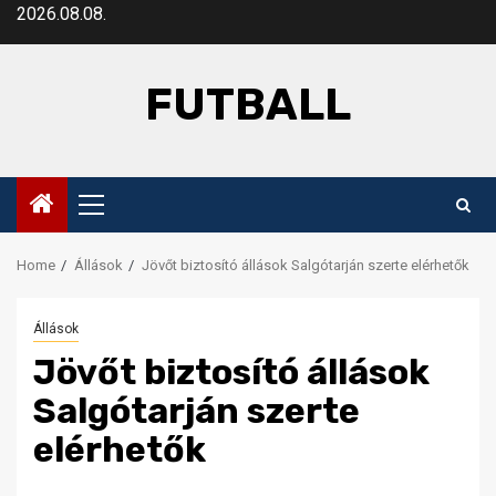
Skip
2026.08.08.
to
content
FUTBALL
Primary
Menu
Home
Állások
Jövőt biztosító állások Salgótarján szerte elérhetők
Állások
Jövőt biztosító állások
Salgótarján szerte
elérhetők