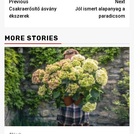
Post
Previous
Next
Csakraerősítő ásvány
Jól ismert alapanyag a
navigation
ékszerek
paradicsom
MORE STORIES