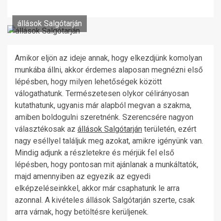
állások Salgótarján
Amikor eljön az ideje annak, hogy elkezdjünk komolyan
munkába állni, akkor érdemes alaposan megnézni első
lépésben, hogy milyen lehetőségek között
válogathatunk. Természetesen olykor célirányosan
kutathatunk, ugyanis már alapból megvan a szakma,
amiben boldogulni szeretnénk. Szerencsére nagyon
választékosak az
állások Salgótarján
területén, ezért
nagy eséllyel találjuk meg azokat, amikre igényünk van.
Mindig adjunk a részletekre és mérjük fel első
lépésben, hogy pontosan mit ajánlanak a munkáltatók,
majd amennyiben az egyezik az egyedi
elképzeléseinkkel, akkor már csaphatunk le arra
azonnal. A kivételes állások Salgótarján szerte, csak
arra várnak, hogy betöltésre kerüljenek.