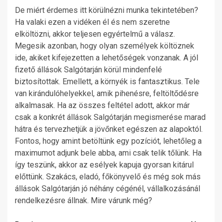
De miért érdemes itt körülnézni munka tekintetében?
Ha valaki ezen a vidéken él és nem szeretne
elköltözni, akkor teljesen egyértelmű a válasz.
Megesik azonban, hogy olyan személyek költöznek
ide, akiket kifejezetten a lehetőségek vonzanak. A jól
fizető állások Salgótarján körül mindenfelé
biztosítottak. Emellett, a környék is fantasztikus. Tele
van kirándulóhelyekkel, amik pihenésre, feltöltődésre
alkalmasak. Ha az összes feltétel adott, akkor már
csak a konkrét állások Salgótarján megismerése marad
hátra és tervezhetjük a jövőnket egészen az alapoktól.
Fontos, hogy amint betöltünk egy pozíciót, lehetőleg a
maximumot adjunk bele abba, ami csak telik tőlünk. Ha
így teszünk, akkor az esélyek kapuja gyorsan kitárul
előttünk. Szakács, eladó, főkönyvelő és még sok más
állások Salgótarján jó néhány cégénél, vállalkozásánál
rendelkezésre állnak. Mire várunk még?