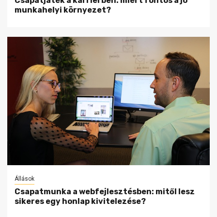
Csapatjáték a karrierben: miért fontos a jó
munkahelyi környezet?
Állások
Csapatmunka a webfejlesztésben: mitől lesz
sikeres egy honlap kivitelezése?