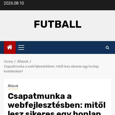
Skip
2026.08.10.
to
content
FUTBALL
Primary
Menu
Home
Állások
Csapatmunka a webfejlesztésben: mitől lesz sikeres egy honlap
kivitelezése?
Állások
Csapatmunka a
webfejlesztésben: mitől
lesz sikeres egy honlap