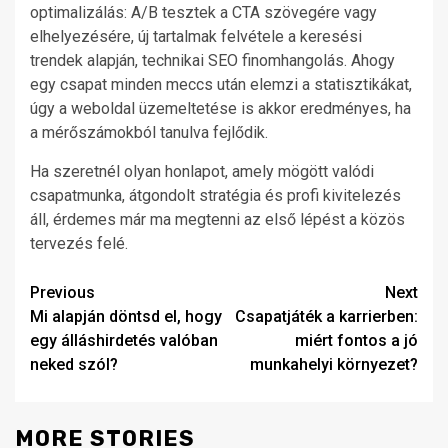
optimalizálás: A/B tesztek a CTA szövegére vagy
elhelyezésére, új tartalmak felvétele a keresési
trendek alapján, technikai SEO finomhangolás. Ahogy
egy csapat minden meccs után elemzi a statisztikákat,
úgy a weboldal üzemeltetése is akkor eredményes, ha
a mérőszámokból tanulva fejlődik.
Ha szeretnél olyan honlapot, amely mögött valódi
csapatmunka, átgondolt stratégia és profi kivitelezés
áll, érdemes már ma megtenni az első lépést a közös
tervezés felé.
Post
Previous
Next
Mi alapján döntsd el, hogy
Csapatjáték a karrierben:
navigation
egy álláshirdetés valóban
miért fontos a jó
neked szól?
munkahelyi környezet?
MORE STORIES