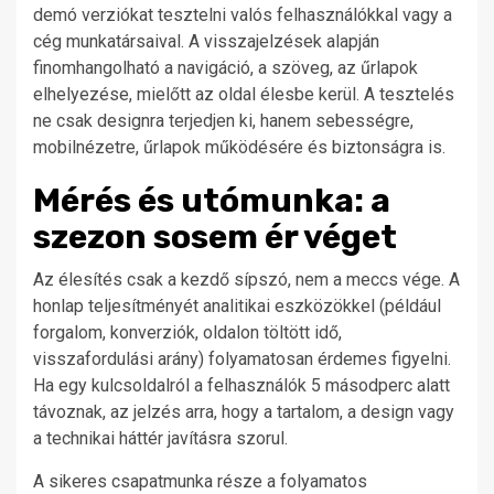
demó verziókat tesztelni valós felhasználókkal vagy a
cég munkatársaival. A visszajelzések alapján
finomhangolható a navigáció, a szöveg, az űrlapok
elhelyezése, mielőtt az oldal élesbe kerül. A tesztelés
ne csak designra terjedjen ki, hanem sebességre,
mobilnézetre, űrlapok működésére és biztonságra is.
Mérés és utómunka: a
szezon sosem ér véget
Az élesítés csak a kezdő sípszó, nem a meccs vége. A
honlap teljesítményét analitikai eszközökkel (például
forgalom, konverziók, oldalon töltött idő,
visszafordulási arány) folyamatosan érdemes figyelni.
Ha egy kulcsoldalról a felhasználók 5 másodperc alatt
távoznak, az jelzés arra, hogy a tartalom, a design vagy
a technikai háttér javításra szorul.
A sikeres csapatmunka része a folyamatos