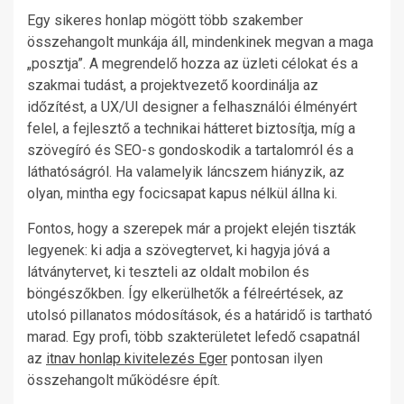
Egy sikeres honlap mögött több szakember
összehangolt munkája áll, mindenkinek megvan a maga
„posztja”. A megrendelő hozza az üzleti célokat és a
szakmai tudást, a projektvezető koordinálja az
időzítést, a UX/UI designer a felhasználói élményért
felel, a fejlesztő a technikai hátteret biztosítja, míg a
szövegíró és SEO-s gondoskodik a tartalomról és a
láthatóságról. Ha valamelyik láncszem hiányzik, az
olyan, mintha egy focicsapat kapus nélkül állna ki.
Fontos, hogy a szerepek már a projekt elején tiszták
legyenek: ki adja a szövegtervet, ki hagyja jóvá a
látványtervet, ki teszteli az oldalt mobilon és
böngészőkben. Így elkerülhetők a félreértések, az
utolsó pillanatos módosítások, és a határidő is tartható
marad. Egy profi, több szakterületet lefedő csapatnál
az
itnav honlap kivitelezés Eger
pontosan ilyen
összehangolt működésre épít.