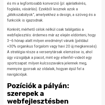
és mi a legfontosabb konverzió (pl. ajánlatkérés,
foglalás, vásárlás). Ezekből lesznek azok a
„játékszabályok”, amelyekhez a design, a szöveg és a
funkciók is igazodnak.
Konkrét, mérhető célok nélkül csak találgatás a
webfejlesztés: érdemes már az elején eldönteni, hogy
3–6 hónap alatt milyen eredményt várunk (például
+30% organikus forgalom vagy havi 20 új megkeresés).
A stratégia része a versenytársak elemzése is, ahol
úgy vizsgáljuk a piacot, mint egy ellenfél-videót egy
sportcsapat: milyen kulcsszavakra jelennek meg,
mennyire gyorsak az oldalaik, hogyan épül fel a
navigációjuk.
Pozíciók a pályán:
szerepek a
webfejlesztésben