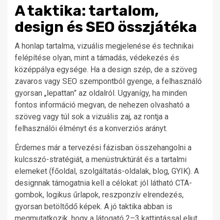
A taktika: tartalom,
design és SEO összjátéka
A honlap tartalma, vizuális megjelenése és technikai
felépítése olyan, mint a támadás, védekezés és
középpálya egysége. Ha a design szép, de a szöveg
zavaros vagy SEO szempontból gyenge, a felhasználó
gyorsan „lepattan” az oldalról. Ugyanígy, ha minden
fontos információ megvan, de nehezen olvasható a
szöveg vagy túl sok a vizuális zaj, az rontja a
felhasználói élményt és a konverziós arányt.
Érdemes már a tervezési fázisban összehangolni a
kulcsszó-stratégiát, a menüstruktúrát és a tartalmi
elemeket (főoldal, szolgáltatás-oldalak, blog, GYIK). A
designnak támogatnia kell a célokat: jól látható CTA-
gombok, logikus űrlapok, reszponzív elrendezés,
gyorsan betöltődő képek. A jó taktika abban is
megmutatkozik, hogy a látogató 2–3 kattintással eljut