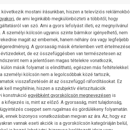
t következik mostani írásunkban, hiszen a televíziós reklámokbó
gyakori
, de ami leginkább megkülönbözteti a többitől, hogy
ltatásról van szó. Ami a gyors lefolyást illeti, ez megnyilvánul
 A személyi kölcsön ugyanis szinte bármikor igényelhető, nem
rekednie magát az embernek, hanem néhány óra vagy legfeljebb
a végeredményig. A gyorsaság másik értelemben vett értelmezés
ni évtizedeket, de ez összefüggésben van természetesen az
endszerint nem a jelentősen magas tételekre vonatkozik,
 külön másik folyamat is elindítható, egészen más feltételekkel.
 a személyi kölcsön nem a legolcsóbbak közé tartozik,
amatok visszafizetésén át az összefüggő ráfordításokat. Ez
kell megítélnie, hiszen a szubjektív életszituációk
yi konstrukció
egyébként gyorskölcsön megnevezésen
is
 kifejezés is, mint az előző. A gyorsaság, mint tulajdonság,
telügyintézés cseppet sem rugalmas és gördülékeny folyamatán.
ttük, ennek bizonyos vonatkozásban megvan az ára. Az, hogy ez
akran vannak eseti akciók is a gyorskölcsön kategóriáján belül,