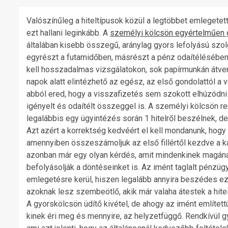
Valószínűleg a hiteltípusok közül a legtöbbet emlegetet
ezt hallani leginkább. A
személyi kölcsön egyértelműen 
általában kisebb összegű, aránylag gyors lefolyású szolgá
egyrészt a futamidőben, másrészt a pénz odaítélésében.
kell hosszadalmas vizsgálatokon, sok papírmunkán átve
napok alatt elintézhető az egész, az első gondolattól 
abból ered, hogy a visszafizetés sem szokott elhúzód
igényelt és odaítélt összeggel is. A személyi kölcsön r
legalábbis egy ügyintézés során 1 hitelről beszélnek, de
Azt azért a korrektség kedvéért el kell mondanunk, hogy
amennyiben összeszámoljuk az első fillértől kezdve a k
azonban már egy olyan kérdés, amit mindenkinek magának 
befolyásolják a döntéseinket is. Az imént taglalt pénzüg
emlegetésre kerül, hiszen legalább annyira beszédes ez a
azoknak lesz szembeötlő, akik már valaha átestek a hi
A gyorskölcsön üdítő kivétel, de ahogy az imént említe
kinek éri meg és mennyire, az helyzetfüggő. Rendkívül gy