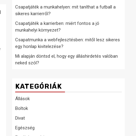
Csapatjáték a munkahelyen: mit taníthat a futball a
l
sikeres karrierről?
Csapatjáték a karrierben: miért fontos a jó
munkahelyi környezet?
Csapatmunka a webfejlesztésben: mitől lesz sikeres
egy honlap kivitelezése?
e
Mi alapján döntsd el, hogy egy álláshirdetés valóban
neked szól?
KATEGÓRIÁK
Állások
Boltok
Divat
Egészség