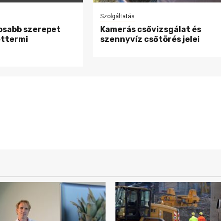
Szolgáltatás
osabb szerepet
Kamerás csővizsgálat és
éttermi
szennyvíz csőtörés jelei