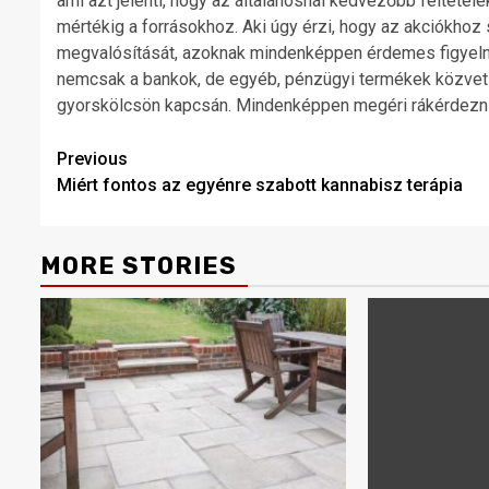
ami azt jelenti, hogy az általánosnál kedvezőbb feltételek
mértékig a forrásokhoz. Aki úgy érzi, hogy az akciókhoz 
megvalósítását, azoknak mindenképpen érdemes figyelni
nemcsak a bankok, de egyéb, pénzügyi termékek közvetít
gyorskölcsön kapcsán. Mindenképpen megéri rákérdezni 
Post
Previous
Miért fontos az egyénre szabott kannabisz terápia
navigation
MORE STORIES