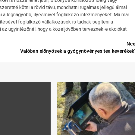
kel is hozzá lehet jutni, bizonyos korlátozott ideig vagy
szeretné kötni a rövid távú, mondhatni rugalmas jellegű álmai
 a legnagyobb, ilyesmivel foglalkozó intézményeket. Ma már
ésével foglalkozó vállalkozások is tudnak segíteni a
az ügyintézőnél, hogy a közeljövőben terveznek-e akciókat.
Nex
Valóban előnyösek a gyógynövényes tea keverékek