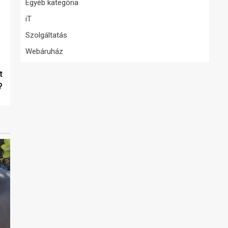
Egyéb kategória
iT
Szolgáltatás
Webáruház
t
?