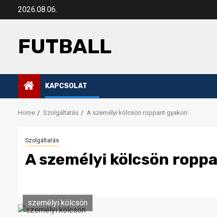
Skip
2026.08.06.
to
content
FUTBALL
KAPCSOLAT
Home
Szolgáltatás
A személyi kölcsön roppant gyakori
Szolgáltatás
A személyi kölcsön roppa
személyi kölcsön