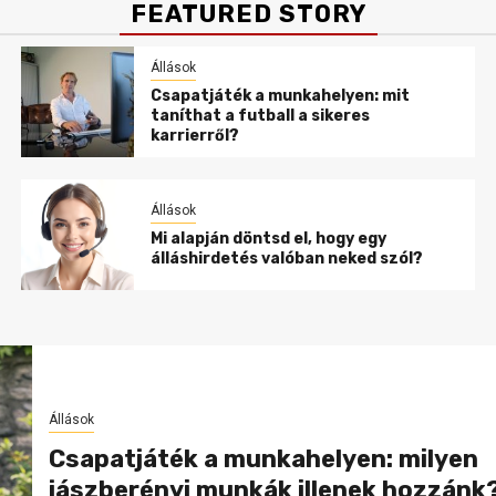
FEATURED STORY
Állások
Csapatjáték a munkahelyen: mit
taníthat a futball a sikeres
karrierről?
Állások
Mi alapján döntsd el, hogy egy
álláshirdetés valóban neked szól?
Állások
Csapatjáték a munkahelyen: milyen
jászberényi munkák illenek hozzánk