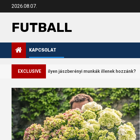
Skip
2026.08.07.
to
content
FUTBALL
KAPCSOLAT
2
helyen: milyen jászberényi munkák illenek hozzánk?
EXCLUSIVE
Cs