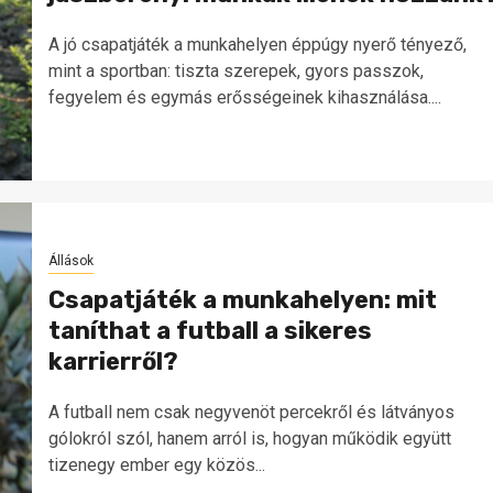
A jó csapatjáték a munkahelyen éppúgy nyerő tényező,
mint a sportban: tiszta szerepek, gyors passzok,
fegyelem és egymás erősségeinek kihasználása....
Állások
Csapatjáték a munkahelyen: mit
taníthat a futball a sikeres
karrierről?
A futball nem csak negyvenöt percekről és látványos
gólokról szól, hanem arról is, hogyan működik együtt
tizenegy ember egy közös...