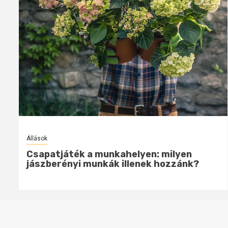
Állások
Csapatjáték a munkahelyen: mit
taníthat a futball a sikeres karrierről?