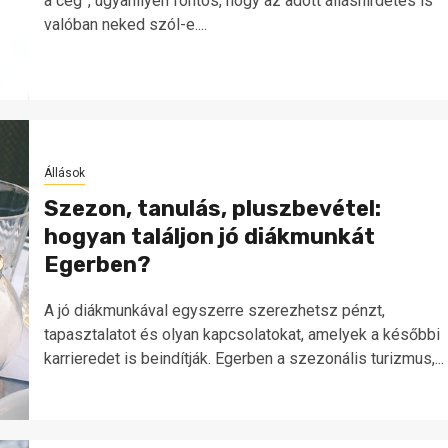
a cég”, ugyanilyen fontos, hogy az adott álláshirdetés is
valóban neked szól-e....
Állások
Szezon, tanulás, pluszbevétel:
hogyan találjon jó diákmunkát
Egerben?
A jó diákmunkával egyszerre szerezhetsz pénzt,
tapasztalatot és olyan kapcsolatokat, amelyek a későbbi
karrieredet is beindítják. Egerben a szezonális turizmus,...