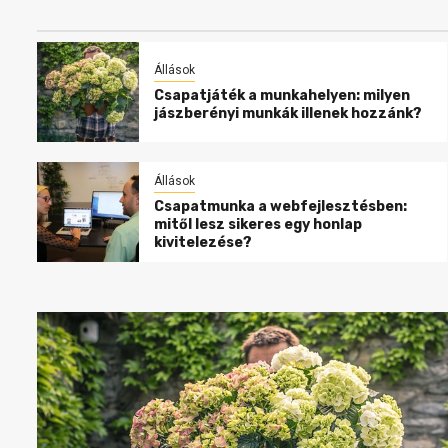
Állások
Csapatjáték a munkahelyen: milyen
jászberényi munkák illenek hozzánk?
Állások
Csapatmunka a webfejlesztésben:
mitől lesz sikeres egy honlap
kivitelezése?