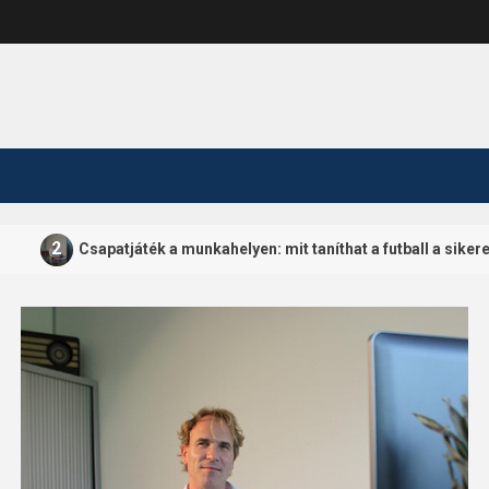
apatjáték a munkahelyen: mit taníthat a futball a sikeres karrierről?