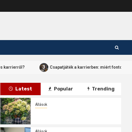
3
Csapatjáték a karrierben: miért fontos a jó munkahelyi
Latest
Popular
Trending
Állások
Csapatjáték a munkahelyen: milyen
jászberényi munkák illenek hozzánk?
Állások