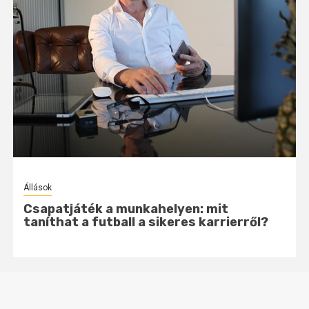
Állások
Csapatjáték a karrierben: miért fontos a
jó munkahelyi környezet?