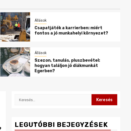
Állások
Csapatjáték a karrierben: miért
fontos a jó munkahelyi környezet?
Állások
Szezon, tanulás, pluszbevétel:
hogyan találjon jó diákmunkát
Egerben?
Keresés:
LEGUTÓBBI BEJEGYZÉSEK
?